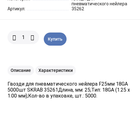
Шарнирно-губцевый
пневматического нейлера
Синие разные
Отвертки STANLEY
Метлы
инструмент
Артикул:
35262
Мини электроинструмент и
Синяя ручка 1000 V
Отвертки разные
Опрыскиватели
оснастка
Купить
Отвертки JOBI
Средства для полива
Ящики для инструментов
Отвертки c красной резиновой
Степлер для подвязки
Уценка
ручкой SKRAB
растений
Описание
Характеристики
Гвозди для пневматического нейлера F25мм 18GA
Приспособления для уборки
5000шт SKRAB 35261Длина, мм: 25;Тип: 18GA (1.25 x
снега
1.00 мм);Кол-во в упаковке, шт.: 5000.
Леска для тримера
Прочий садовый инструмент