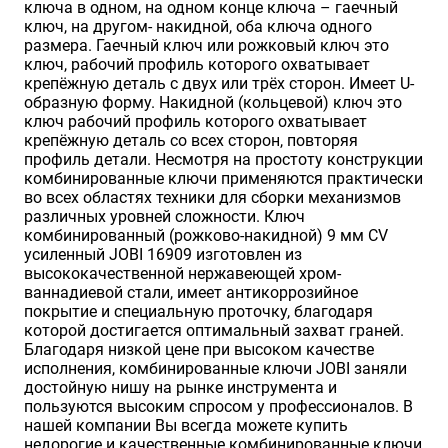
ключа в одном, на одном конце ключа – гаечный
ключ, на другом- накидной, оба ключа одного
размера. Гаечный ключ или рожковый ключ это
ключ, рабочий профиль которого охватывает
крепёжную деталь с двух или трёх сторон. Имеет U-
образную форму. Накидной (кольцевой) ключ это
ключ рабочий профиль которого охватывает
крепёжную деталь со всех сторон, повторяя
профиль детали. Несмотря на простоту конструкции
комбинированные ключи применяются практически
во всех областях техники для сборки механизмов
различных уровней сложности. Ключ
комбинированный (рожково-накидной) 9 мм CV
усиленный JOBI 16909 изготовлен из
высококачественной нержавеющей хром-
ваннадиевой стали, имеет антикоррозийное
покрытие и специальную проточку, благодаря
которой достигается оптимальный захват граней.
Благодаря низкой цене при высоком качестве
исполнения, комбинированные ключи JOBI заняли
достойную нишу на рынке инструмента и
пользуются высоким спросом у профессионалов. В
нашей компании Вы всегда можете купить
недорогие и качественные комбинированные ключи