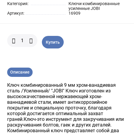
Шарнирно-губцевый
Категория:
Ключи комбинированные
Синие разные
Отвертки STANLEY
Метлы
инструмент
усиленные JOBI
Артикул:
16909
Мини электроинструмент и
Синяя ручка 1000 V
Отвертки разные
Опрыскиватели
оснастка
Купить
Отвертки JOBI
Средства для полива
Ящики для инструментов
Отвертки c красной резиновой
Степлер для подвязки растений
Уценка
ручкой SKRAB
Описание
Приспособления для уборки
Ключ комбинированный 9 мм хром-ванадиевая
снега
сталь /Усиленный/ "JOBI" Ключ изготовлен из
высококачественной нержавеющей хром-
ваннадиевой стали, имеет антикоррозийное
Леска для тримера
покрытие и специальную проточку, благодаря
которой достигается оптимальный захват
граней.Ключ-это инструмент для закручивания или
Прочий садовый инструмент
раскручивания болтов, гаек и других деталей.
Комбинированный ключ представляет собой два