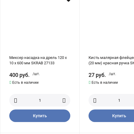
120
(20
x
мм)
10
красная
x
ручка
600
SKRAB
мм
44940
SKRAB
27133
Миксер насадка на дрель 120 x
Кисть малярная флейцев
10 x 600 мм SKRAB 27133
(20 мм) красная ручка 
44940
400
руб.
/шт.
27
руб.
/шт.
Есть в наличии
Есть в наличии
Купить
Купить