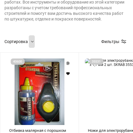
работах. Все инструменты и оборудование из этой категории
Шарнирно-губцевый
Синие разные
Отвертки STANLEY
Метлы
инструмент
разработаны с учетом требований профессиональных
строителей и помогут вам достичь высокого качества работ
по штукатурке, отделке и покраске поверхностей.
Мини электроинструмент и
Синяя ручка 1000 V
Отвертки разные
Опрыскиватели
оснастка
Сортировка
Фильтры
Отвертки JOBI
Средства для полива
Ящики для инструментов
Отбивка
Ножи
Отвертки c красной резиновой
40600
35531
Степлер для подвязки растений
Уценка
малярная
для
ручкой SKRAB
с
электрорубанка
порошком
102
синяя
х
Приспособления для уборки
краска
5,5
снега
длина
х
шнура
1,1
15м
мм
SKRAB
2
40600
шт.
Леска для тримера
SKRAB
35531
Прочий садовый инструмент
Отбивка малярная с порошком
Ножи для электрорубанк