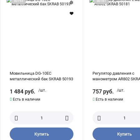
50193
50181
DG-
давления
10ЕС
с
металлический
манометром
бак
AR802
SKRAB
SKRAB
50193
50181
Мовильница DG-10ЕС
Регулятор давления с
металлический бак SKRAB 50193
манометром AR802 SKRA
1 484
руб.
/шт.
757
руб.
/шт.
Есть в наличии
Есть в наличии
Купить
Купить