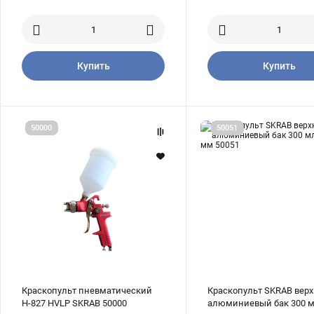
Купить
Купить
Краскопульт
Краскопульт
50000
50051
пневматический
SKRAB
Н-827
верхний
HVLP
алюминиевый
SKRAB
бак
50000
300
мл
сопло
1,4
мм
50051
Краскопульт пневматический
Краскопульт SKRAB вер
Н-827 HVLP SKRAB 50000
алюминиевый бак 300 м