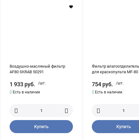
фильтр
1/4"
AF80
для
SKRAB
краскопульта
50291
MF-
80
SKRAB
50293
Воздушно-масляный фильтр
Фильтр влагоотделитель
AF80 SKRAB 50291
для краскопульта MF-80
50293
1 933
руб.
/шт.
754
руб.
/шт.
Есть в наличии
Есть в наличии
Купить
Купить