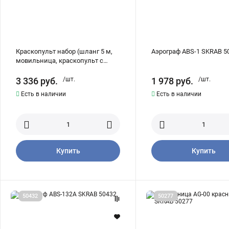
пистолет
для
продувки,
пистолет
для
подкачки
с
Краскопульт набор (шланг 5 м,
Аэрограф ABS-1 SKRAB 5
манометром)
SKRAB
мовильница, краскопульт с
50161
пластиковым бачком, пистолет
для продувки, пистолет для
3 336
руб.
/шт.
1 978
руб.
/шт.
подкачки с манометром) SKRAB
Есть в наличии
Есть в наличии
50161
Купить
Купить
Аэрограф
Мовильница
50432
50277
ABS-
AG-
132A
00
SKRAB
красный
50432
бак