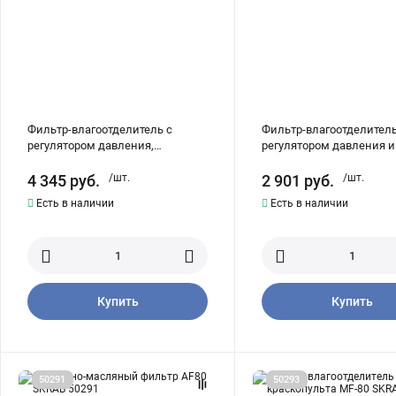
лубрикатором
AFR80
AFRL80
SKRAB
SKRAB
50290
50278
Фильтр-влагоотделитель с
Фильтр-влагоотделитель
регулятором давления,
регулятором давления и
манометром и лубрикатором
манометром AFR80 SKRA
AFRL80 SKRAB 50278
4 345
руб.
/шт.
2 901
руб.
/шт.
Есть в наличии
Есть в наличии
Купить
Купить
Воздушно-
Фильтр
50291
50293
масляный
влагоотделитель