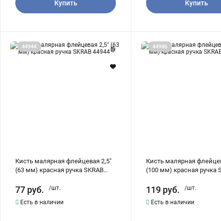
Купить
Купить
Кисть
Кисть
44944
44946
малярная
малярная
флейцевая
флейцевая
2,5"
4"
(63
(100
мм)
мм)
красная
красная
ручка
ручка
SKRAB
SKRAB
44944
44946
Кисть малярная флейцевая 2,5"
Кисть малярная флейцев
(63 мм) красная ручка SKRAB
(100 мм) красная ручка
44944
44946
77
руб.
/шт.
119
руб.
/шт.
Есть в наличии
Есть в наличии