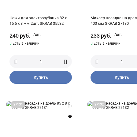
Ножи для электрорубанка 82 х
Миксер насадка на дрель
15,5 х 3 мм 2шт. SKRAB 35532
400 мм SKRAB 27130
240
руб.
/шт.
233
руб.
/шт.
Есть в наличии
Есть в наличии
Купить
Купить
Миксер
Миксер
27131
27132
насадка
насадка
на
на
дрель
дрель
85
100
x
x
8
10
x
x