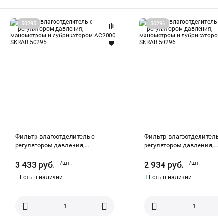
Фильтр-
Фильтр-
50295
50296
влагоотделитель
влагоотделитель
с
с
регулятором
регулятором
давления,
давления,
манометром
манометром
и
и
лубрикатором
лубрикатором
AC2000
AFC2000
SKRAB
SKRAB
50295
50296
Фильтр-влагоотделитель с
Фильтр-влагоотделитель
регулятором давления,
регулятором давления,
манометром и лубрикатором
манометром и лубрикат
AC2000 SKRAB 50295
AFC2000 SKRAB 50296
3 433
руб.
/шт.
2 934
руб.
/шт.
Есть в наличии
Есть в наличии