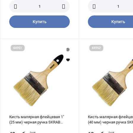
Купить
Купить
Кисть
Кисть
44951
44952
малярная
малярная
флейцевая
флейцевая
1"
1,5"
(25
(40
мм)
мм)
черная
черная
ручка
ручка
SKRAB
SKRAB
44951
44952
Кисть малярная флейцевая 1"
Кисть малярная флейцев
(25 мм) черная ручка SKRAB
(40 мм) черная ручка S
44951
44952