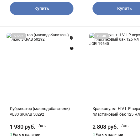
Купить
Купить
Лубрикатор
Краскопульт
50292
19640
(маслодобавитель)
Н
AL80
V
SKRAB
L
50292
P
верхний
пластиковый
бак
125
мл
0,8
мм
JOBI
19640
Лубрикатор (маслодобавитель)
Краскопульт Н V L P вер
AL80 SKRAB 50292
пластиковый бак 125 мл
JOBI 19640
1 980
руб.
/шт.
2 808
руб.
/шт.
Есть в наличии
Есть в наличии