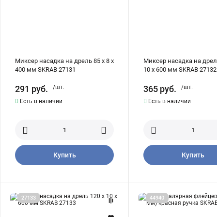
400
600
мм
мм
SKRAB
SKRAB
27131
27132
Миксер насадка на дрель 85 x 8 x
Миксер насадка на дрел
400 мм SKRAB 27131
10 x 600 мм SKRAB 27132
291
руб.
/шт.
365
руб.
/шт.
Есть в наличии
Есть в наличии
Купить
Купить
Миксер
Кисть
27133
44940
насадка
малярная
на
флейцевая
дрель
3/4"