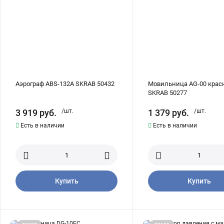
SKRAB
50277
Аэрограф ABS-132A SKRAB 50432
Мовильница AG-00 крас
SKRAB 50277
3 919
руб.
/шт.
1 379
руб.
/шт.
Есть в наличии
Есть в наличии
Купить
Купить
Мовильница
Регулятор