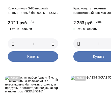
Краскопульт G-80 верхний
Краскопульт верхний
алюминиевый бак 600 мл 1,5 мм
пластиковый бак 600 мл
SKRAB 50073
S990G SKRAB 50085
2 711
руб.
/шт.
2 253
руб.
/шт.
Есть в наличии
Есть в наличии
Купить
Купить
Краскопульт
Аэрограф
50161
50261
набор
ABS-
(шланг
1
5
SKRAB
м,
50261
мовильница,
краскопульт
с
пластиковым
бачком,