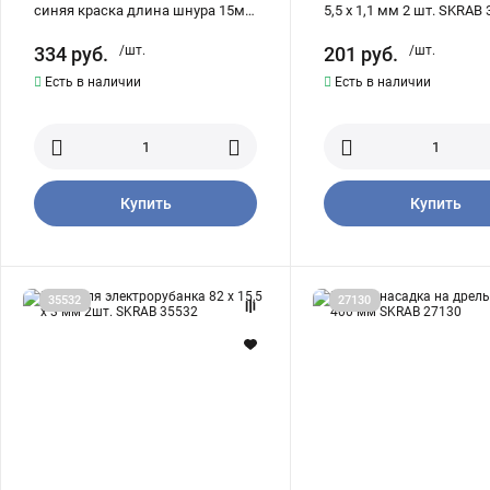
синяя краска длина шнура 15м
5,5 х 1,1 мм 2 шт. SKRAB
SKRAB 40600
334
руб.
/шт.
201
руб.
/шт.
Есть в наличии
Есть в наличии
Купить
Купить
Ножи
Миксер
35532
27130
для
насадка
электрорубанка
на
82
дрель
х
60
15,5
x
х
8
3
x
мм
400
2шт.
мм
SKRAB
SKRAB
35532
27130