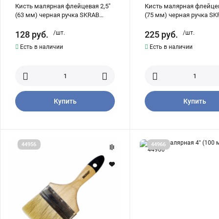
Кисть малярная флейцевая 2,5"
Кисть малярная флейцев
(63 мм) черная ручка SKRAB
(75 мм) черная ручка S
44954
44955
128
руб.
/шт.
225
руб.
/шт.
Есть в наличии
Есть в наличии
Купить
Купить
Кисть
Кисть
44956
44966
малярная
малярная
флейцевая
4"
4"
(100
(100
мм)
мм)
SKRAB
черная
44966
ручка
SKRAB
44956