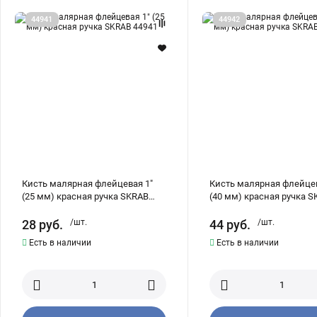
Кисть
Кисть
44941
44942
малярная
малярная
флейцевая
флейцевая
1"
1,5"
(25
(40
мм)
мм)
красная
красная
ручка
ручка
SKRAB
SKRAB
44941
44942
Кисть малярная флейцевая 1"
Кисть малярная флейцев
(25 мм) красная ручка SKRAB
(40 мм) красная ручка 
44941
44942
28
руб.
/шт.
44
руб.
/шт.
Есть в наличии
Есть в наличии