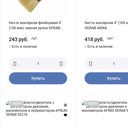
Кисть малярная флейцевая 4"
Кисть малярная 4" (100 
(100 мм) черная ручка SKRAB
SKRAB 44966
44956
243
руб.
/шт.
418
руб.
/шт.
Есть в наличии
Есть в наличии
Купить
Купить
Фильтр-
Фильтр-
50278
50290
влагоотделитель
влагоотделитель
с
с
регулятором
регулятором
давления,
давления
манометром
и
и
манометром