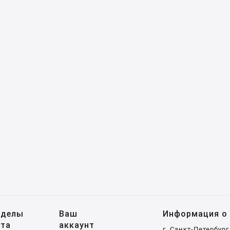
зделы
Ваш
Информация о 
йта
аккаунт
г. Санкт-Петербург