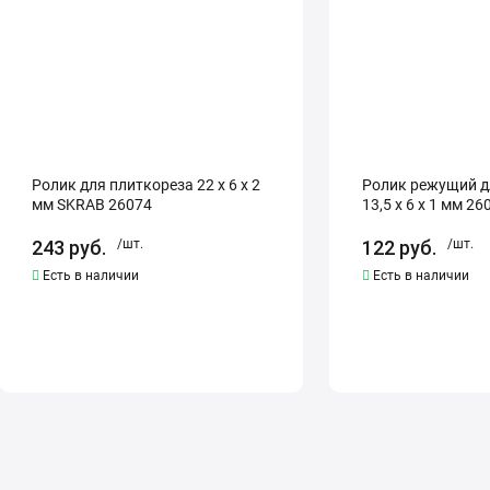
6
x
х
6
2
x
мм
1
SKRAB
мм
26074
26070
Ролик для плиткореза 22 х 6 х 2
Ролик режущий д
мм SKRAB 26074
13,5 x 6 x 1 мм 26
243
руб.
/шт.
122
руб.
/шт.
Есть в наличии
Есть в наличии