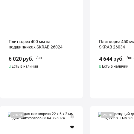
Плиткорез 400 мм на
Плиткорез 450 м
подшипниках SKRAB 26024
SKRAB 26034
6 020
руб.
/шт.
4 644
руб.
/шт.
Есть в наличии
Есть в наличии
Ролик
Ролик
26074
26070
для
режущий
плиткореза
для
22
плиткореза
х
13,5