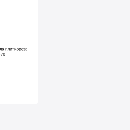
ля плиткореза
070