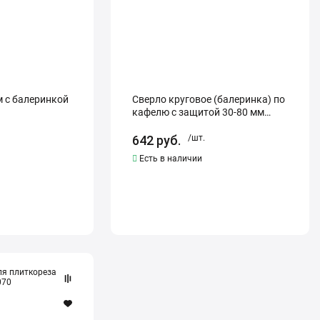
30-
80
мм
SKRAB
26080
м с балеринкой
Сверло круговое (балеринка) по
кафелю с защитой 30-80 мм
SKRAB 26080
642
руб.
/шт.
Есть в наличии