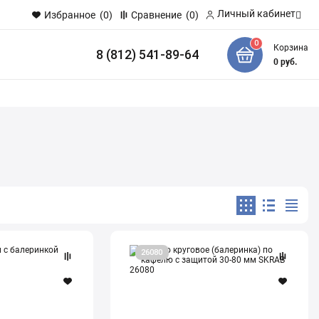
Личный кабинет
Избранное
(0)
Сравнение
(0)
0
Корзина
8 (812) 541-89-64
и
0
руб.
Сверло
26080
круговое
(балеринка)
по
кафелю
с
защитой