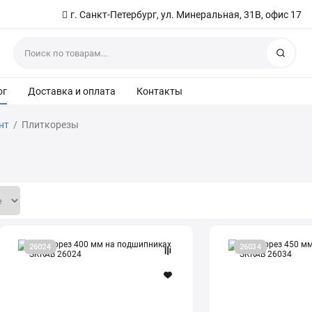
г. Санкт-Петербург, ул. Минеральная, 31В, офис 17
Найт
ог
Доставка и оплата
Контакты
нт
/
Плиткорезы
Плиткорез
Плиткорез
26024
26034
400
450
мм
мм
на
с
подшипниках
балеринкой
SKRAB
SKRAB
26024
26034