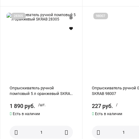
Опрыскиватель
Опрыскиватель
28305
98007
ручной
ручной
помповый
0,55
5
л
л
SKRAB
оранжевый
98007
SKRAB
28305
Опрыскиватель ручной
Опрыскиватель ручной 0
помповый 5 л оранжевый SKRAB
SKRAB 98007
28305
1 890
руб.
/шт.
227
руб.
/
Есть в наличии
Есть в наличии