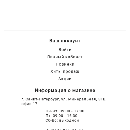
Шарнирно-губцевый
Синие разные
Отвертки STANLEY
Метлы
инструмент
Мини электроинструмент и
Синяя ручка 1000 V
Отвертки разные
Опрыскиватели
оснастка
Ваш аккаунт
Отвертки JOBI
Средства для полива
Ящики для инструментов
Войти
Личный кабинет
Отвертки c красной резиновой
Степлер для подвязки растений
Уценка
Новинки
ручкой SKRAB
Хиты продаж
Акции
Приспособления для уборки
снега
Информация о магазине
г. Санкт-Петербург, ул. Минеральная, 31В,
Леска для тримера
офис 17
Пн-Чт: 09:00 - 17:00
Пт: 09:00 - 16:30
Прочий садовый инструмент
Сб-Вс: выходной