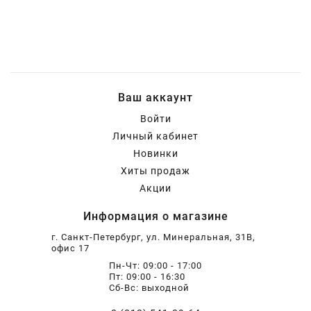
Шарнирно-губцевый
Синие разные
Отвертки STANLEY
Метлы
инструмент
Мини электроинструмент и
Синяя ручка 1000 V
Отвертки разные
Опрыскиватели
оснастка
Ваш аккаунт
Отвертки JOBI
Средства для полива
Ящики для инструментов
Войти
Личный кабинет
Отвертки c красной резиновой
Степлер для подвязки растений
Уценка
Новинки
ручкой SKRAB
Хиты продаж
Акции
Приспособления для уборки
снега
Информация о магазине
г. Санкт-Петербург, ул. Минеральная, 31В,
Леска для тримера
офис 17
Пн-Чт: 09:00 - 17:00
Пт: 09:00 - 16:30
Прочий садовый инструмент
Сб-Вс: выходной