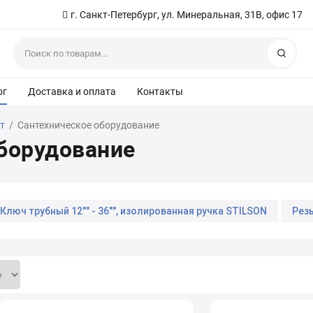
г. Санкт-Петербург, ул. Минеральная, 31В, офис 17
Найт
ог
Доставка и оплата
Контакты
т
/
Сантехническое оборудование
борудование
Ключ трубный 12"" - 36"", изолированная ручка STILSON
Рез
мовые размеры
Труборезы
Ключи универсальные
Ключи разводные с тонкими губками SKRAB
Ключ разводн
чка, сатинированный SKRAB
Ключ трубный 12"" - 36"", изол