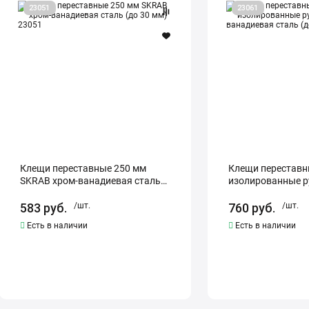
Клещи
Клещи
23051
23061
переставные
переставные
250
250
мм
мм
SKRAB
изолированные
хром-
ручки
ванадиевая
SKRAB
сталь
хром-
(до
ванадиевая
30
сталь
мм)
(до
23051
36
мм)
23061
Клещи переставные 250 мм
Клещи переставн
SKRAB хром-ванадиевая сталь
изолированные р
(до 30 мм) 23051
хром-ванадиевая 
мм) 23061
583
руб.
/шт.
760
руб.
/шт.
Есть в наличии
Есть в наличии