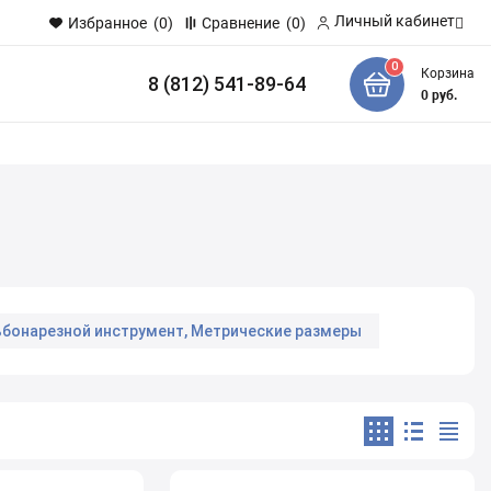
Личный кабинет
Избранное
(0)
Сравнение
(0)
0
Корзина
8 (812) 541-89-64
и
0
руб.
ьбонарезной инструмент, Метрические размеры
Клещи переставные - галочка
ой Cr-V резиновая ручка SKRAB
ированная ручка STILSON