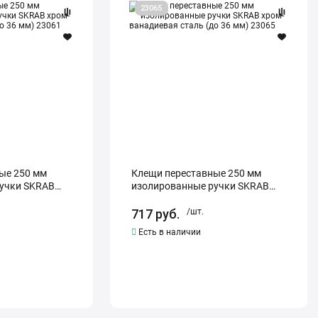
Клещи
23065
переставные
250
мм
изолированные
ручки
SKRAB
хром-
ванадиевая
сталь
(до
36
мм)
23065
ые 250 мм
Клещи переставные 250 мм
учки SKRAB
изолированные ручки SKRAB
сталь (до 36
хром-ванадиевая сталь (до 36
мм) 23065
717
руб.
/шт.
Есть в наличии