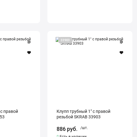
Клупп
33903
трубный
1"
с
правой
резьбой
SKRAB
33903
 с правой
Клупп трубный 1" с правой
53
резьбой SKRAB 33903
886
руб.
/шт.
Есть в наличии