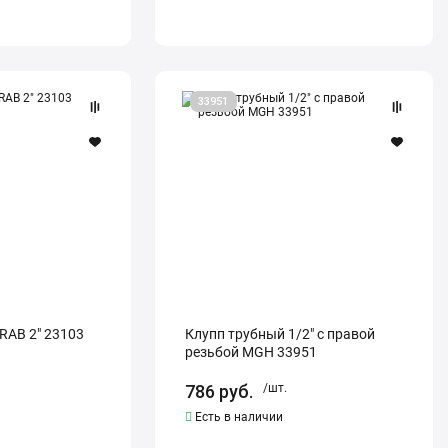
Клупп
33951
трубный
1/2"
с
правой
резьбой
MGH
33951
RAB 2" 23103
Клупп трубный 1/2" с правой
резьбой MGH 33951
786
руб.
/шт.
Есть в наличии