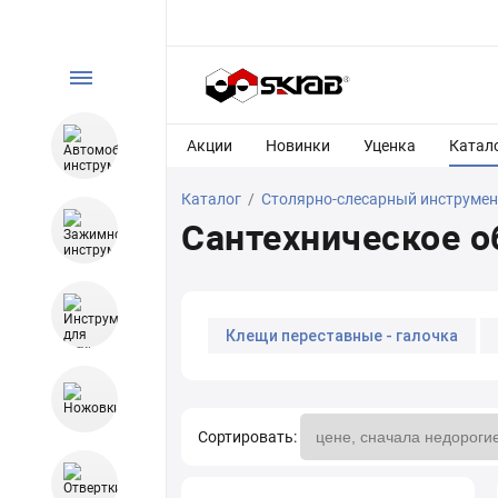
Акции
Новинки
Уценка
Катал
Каталог
/
Столярно-слесарный инструмен
Сантехническое о
Клещи переставные - галочка
Резьбонарезной инструмент, Дюй
Ключ трубный рычажный (КТР)
Сортировать:
Ключ разводной Cr-V резиновая ру