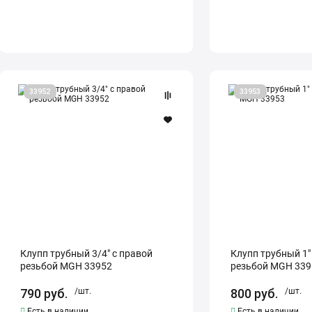
Клупп
Клупп
33952
33953
трубный
трубный
3/4"
1"
с
с
правой
правой
резьбой
резьбой
MGH
MGH
33952
33953
Клупп трубный 3/4" с правой
Клупп трубный 1"
резьбой MGH 33952
резьбой MGH 339
790
руб.
/шт.
800
руб.
/шт.
Есть в наличии
Есть в наличии