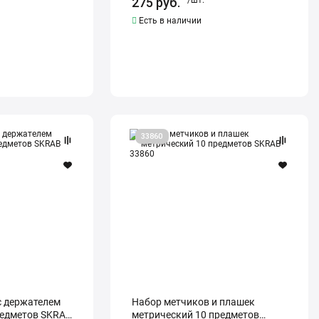
275
руб.
/шт.
Есть в наличии
Набор
33860
метчиков
и
плашек
метрический
10
предметов
SKRAB
33860
с держателем
Набор метчиков и плашек
редметов SKRAB
метрический 10 предметов