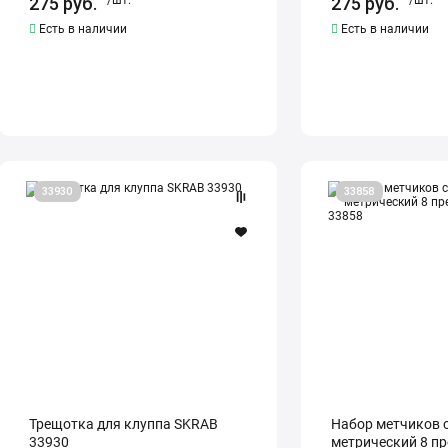
275
руб.
/шт.
275
руб.
/шт.
Есть в наличии
Есть в наличии
Трещотка
Набор
33930
33858
для
метчиков
клуппа
с
SKRAB
держателем
33930
метрический
8
предметов
SKRAB
33858
Трещотка для клуппа SKRAB
Набор метчиков 
33930
метрический 8 п