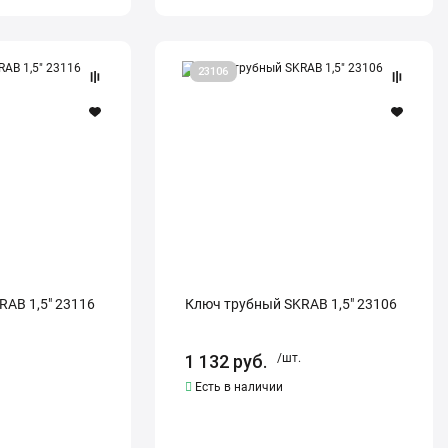
Ключ
23106
трубный
SKRAB
1,5"
23106
AB 1,5" 23116
Ключ трубный SKRAB 1,5" 23106
1 132
руб.
/шт.
Есть в наличии