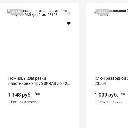
Ножницы
Ключ
26126
23554
для
разводной
резки
300
пластиковых
мм
труб
SKRAB
SKRAB
23554
до
42
мм
26126
Ножницы для резки
Ключ разводной 
пластиковых труб SKRAB до 42
23554
мм 26126
1 148
руб.
/шт.
1 009
руб.
/шт.
Есть в наличии
Есть в наличии