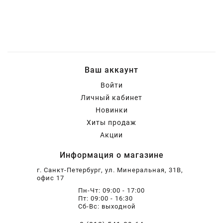
Шарнирно-губцевый
Синие разные
Отвертки STANLEY
Метлы
инструмент
Мини электроинструмент и
Синяя ручка 1000 V
Отвертки разные
Опрыскиватели
оснастка
Ваш аккаунт
Отвертки JOBI
Средства для полива
Ящики для инструментов
Войти
Личный кабинет
Отвертки c красной резиновой
Степлер для подвязки растений
Уценка
Новинки
ручкой SKRAB
Хиты продаж
Акции
Приспособления для уборки
снега
Информация о магазине
г. Санкт-Петербург, ул. Минеральная, 31В,
Леска для тримера
офис 17
Пн-Чт: 09:00 - 17:00
Пт: 09:00 - 16:30
Прочий садовый инструмент
Сб-Вс: выходной