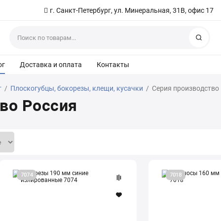
г. Санкт-Петербург, ул. Минеральная, 31В, офис 17
Найт
ог
Доставка и оплата
Контакты
т
/
Плоскогубцы, бокорезы, клещи, кусачки
/
Серия производство
во Россия
Бокорезы
Утконосы
7074
7018
190
160
мм
мм
синие
изолированные
излированные
7018
7074