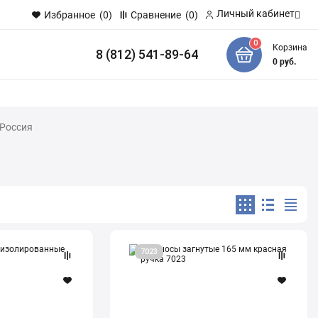
Личный кабинет
Избранное
(0)
Сравнение
(0)
0
Корзина
8 (812) 541-89-64
и
0
руб.
 Россия
Утконосы
7023
загнутые
165
мм
красная
ручка
7023