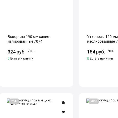
Бокорезы 190 мм синие
Утконосы 160 мм
излированные 7074
изолированные 7
324
руб.
/шт.
154
руб.
/шт.
Есть в наличии
Есть в наличии
Плоскогубцы
Круглогубцы
7047
7050
152
150
мм
мм
цинк
7050
монтажные