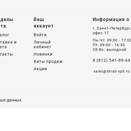
зделы
Ваш
Информация о 
йта
аккаунт
г. Санкт-Петербург
офис 17
алог
Войти
Пн-Чт: 09:00 - 17:0
тавка и
Личный
Пт: 09:00 - 16:30
ата
кабинет
Сб-Вс: выходной
такты
Новинки
8 (812) 541-89-64
Хиты продаж
Акции
sales@skrab-spb.ru
ных данных
.