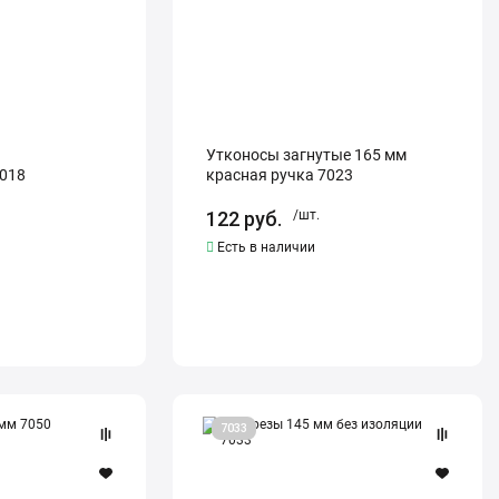
Утконосы загнутые 165 мм
018
красная ручка 7023
122
руб.
/шт.
Есть в наличии
Бокорезы
7033
145
мм
без
изоляции