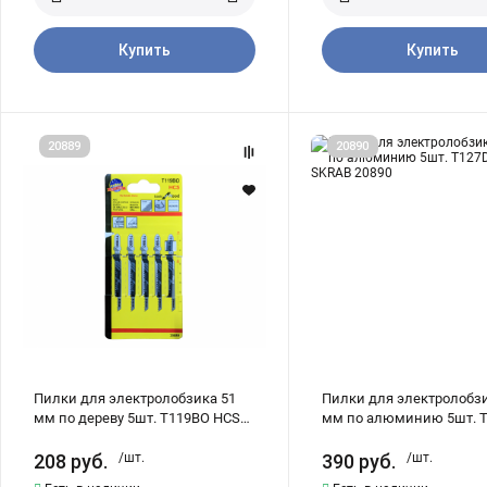
Купить
Купить
Пилки
Пилки
20889
20890
для
для
электролобзика
электролобзика
51
74
мм
мм
по
по
дереву
алюминию
5шт.
5шт.
T119BO
T127D
HCS
HSS
SKRAB
SKRAB
20889
20890
Пилки для электролобзика 51
Пилки для электролобзи
мм по дереву 5шт. T119BO HCS
мм по алюминию 5шт. 
SKRAB 20889
HSS SKRAB 20890
208
руб.
/шт.
390
руб.
/шт.