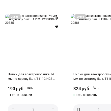
Пилки
Пилки
20885
20886
для
для
электролобзика
электролобзика
74
67
мм
мм
по
по
дереву
металлу
5шт.
5шт.
T111C
T118A
HCS
HSS
SKRAB
SKRAB
20885
20886
Пилки для электролобзика 74
Пилки для электролобзи
мм по дереву 5шт. T111C HCS
мм по металлу 5шт. T11
SKRAB 20885
SKRAB 20886
190
руб.
/шт.
324
руб.
/шт.
Есть в наличии
Есть в наличии