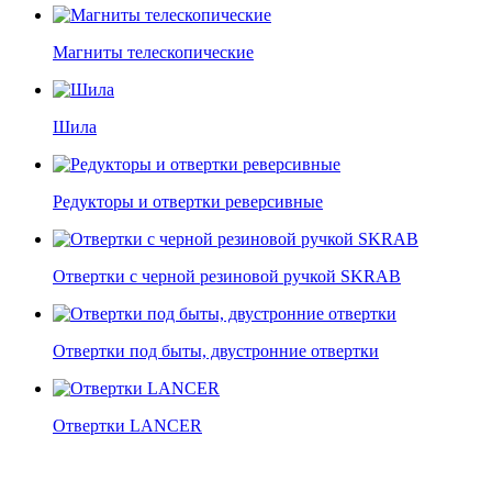
Магниты телескопические
Шила
Редукторы и отвертки реверсивные
Отвертки c черной резиновой ручкой SKRAB
Отвертки под быты, двустронние отвертки
Отвертки LANCER