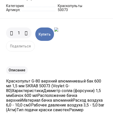
Шарнирно-губцевый
Синие разные
Отвертки STANLEY
Метлы
Категория:
Краскопульты
инструмент
Артикул:
50073
Мини электроинструмент и
Синяя ручка 1000 V
Отвертки разные
Опрыскиватели
оснастка
Купить
Отвертки JOBI
Средства для полива
Ящики для инструментов
Поделиться
Отвертки c красной резиновой
Степлер для подвязки
Уценка
ручкой SKRAB
растений
Приспособления для уборки
Описание
снега
Краскопульт G-80 верхний алюминиевый бак 600
мл 1,5 мм SKRAB 50073 (Voylet G-
Леска для тримера
80)ХарактеристикиДиаметр сопла (форсунки) 1,5
ммБачок 600 млРасположение бачка
верхнийМатериал бачка алюминийРасход воздуха
Прочий садовый инструмент
6,0 - 10,0 см3Рабочее давление воздуха 3,5 - 5,0 bar
(Атм)Тип подачи краски самотекРазмер