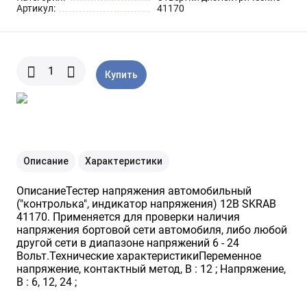
Шарнирно-губцевый
Артикул:
41170
Синие разные
Отвертки STANLEY
Метлы
инструмент
Мини электроинструмент и
Синяя ручка 1000 V
Отвертки разные
Опрыскиватели
оснастка
Купить
Отвертки JOBI
Средства для полива
Ящики для инструментов
Отвертки c красной резиновой
Степлер для подвязки растений
Уценка
ручкой SKRAB
Описание
Характеристики
Приспособления для уборки
ОписаниеТестер напряжения автомобильный
снега
("контролька", индикатор напряжения) 12В SKRAB
41170. Применяется для проверки наличия
напряжения бортовой сети автомобиля, либо любой
Леска для тримера
другой сети в диапазоне напряжений 6 - 24
Вольт.Технические характеристикиПеременное
напряжение, контактный метод, В : 12 ; Напряжение,
В : 6, 12, 24 ;
Прочий садовый инструмент