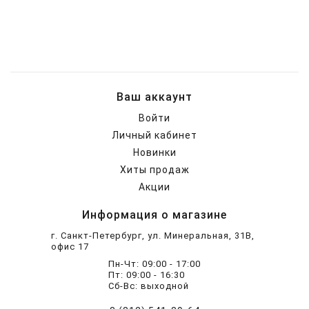
Шарнирно-губцевый
Синие разные
Отвертки STANLEY
Метлы
инструмент
Мини электроинструмент и
Синяя ручка 1000 V
Отвертки разные
Опрыскиватели
оснастка
Ваш аккаунт
Отвертки JOBI
Средства для полива
Ящики для инструментов
Войти
Личный кабинет
Отвертки c красной резиновой
Степлер для подвязки
Уценка
Новинки
ручкой SKRAB
растений
Хиты продаж
Акции
Приспособления для уборки
снега
Информация о магазине
г. Санкт-Петербург, ул. Минеральная, 31В,
Леска для тримера
офис 17
Пн-Чт: 09:00 - 17:00
Пт: 09:00 - 16:30
Прочий садовый инструмент
Сб-Вс: выходной