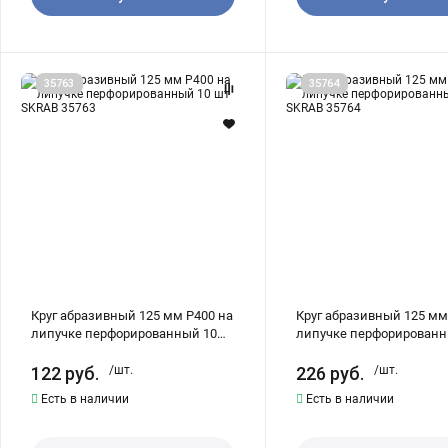
Круг
Круг
35763
35764
абразивный
абразивный
125
125
мм
мм
P400
P600
на
на
липучке
липучке
перфорированный
перфорированный
10
10
шт
шт
SKRAB
SKRAB
35763
35764
Круг абразивный 125 мм P400 на
Круг абразивный 125 мм
липучке перфорированный 10
липучке перфорированн
шт SKRAB 35763
шт SKRAB 35764
122
руб.
/шт.
226
руб.
/шт.
Есть в наличии
Есть в наличии