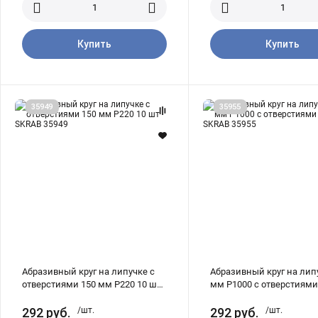
Купить
Купить
Абразивный
Абразивный
35949
35955
круг
круг
на
на
липучке
липучке
с
150
отверстиями
мм
150
Р1000
мм
с
Р220
отверстиями
10
10
шт
шт
SKRAB
SKRAB
35949
35955
Абразивный круг на липучке с
Абразивный круг на лип
отверстиями 150 мм Р220 10 шт
мм Р1000 с отверстиями
SKRAB 35949
SKRAB 35955
292
руб.
/шт.
292
руб.
/шт.