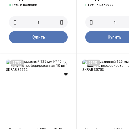
Есть в наличии
Есть в наличии
Купить
Купить
Круг
Круг
35752
35753
абразивный
абразивный
125
125
мм
мм
№
P60
40
на
на
липучке
липучке
перфорированная
перфорированная
10
10
шт
шт
SKRAB
SKRAB
35753
35752