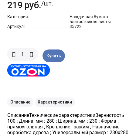
219
руб.
Шарнирно-губцевый
/шт.
Синие разные
Отвертки STANLEY
Метлы
инструмент
Категория:
Наждачная бумага
влагостойкая листы
Мини электроинструмент и
Синяя ручка 1000 V
Отвертки разные
Опрыскиватели
Артикул:
35722
оснастка
Отвертки JOBI
Средства для полива
Ящики для инструментов
Купить
Отвертки c красной резиновой
Степлер для подвязки растений
Уценка
ручкой SKRAB
Приспособления для уборки
снега
Описание
Характеристики
Леска для тримера
ОписаниеТехнические характеристикиЗернистость :
100 ; Длина, мм : 280 ; Ширина, мм : 230 ; Форма :
Прочий садовый инструмент
прямоугольная ; Крепление : зажим ; Назначение :
обработка дерева ; Универсальный размер : 230х280