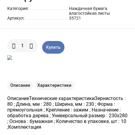
Шарнирно-губцевый
Синие разные
Отвертки STANLEY
Метлы
инструмент
Категория:
Наждачная бумага
влагостойкая листы
Артикул:
35721
Мини электроинструмент и
Синяя ручка 1000 V
Отвертки разные
Опрыскиватели
оснастка
Отвертки JOBI
Средства для полива
Ящики для инструментов
Купить
Отвертки c красной резиновой
Степлер для подвязки растений
Уценка
ручкой SKRAB
Приспособления для уборки
Описание
Характеристики
снега
ОписаниеТехнические характеристикиЗернистость :
80 ; Длина, мм : 280 ; Ширина, мм : 230 ; Форма :
Леска для тримера
прямоугольная ; Крепление : зажим ; Назначение :
обработка дерева ; Универсальный размер : 230х280
; Основа : бумажная ; Количество в упаковке, шт : 10
Прочий садовый инструмент
;Комплектация