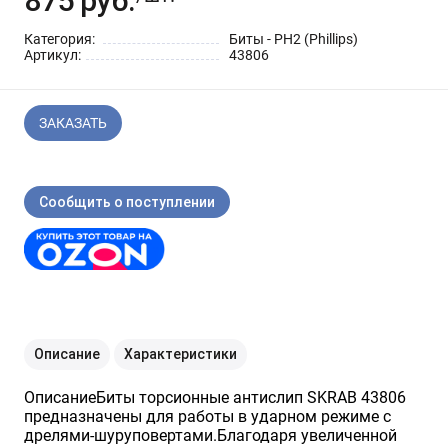
875
руб.
Шарнирно-губцевый
Синие разные
Отвертки STANLEY
Метлы
инструмент
Категория:
Биты - РН2 (Phillips)
Артикул:
43806
Мини электроинструмент и
Синяя ручка 1000 V
Отвертки разные
Опрыскиватели
оснастка
ЗАКАЗАТЬ
Отвертки JOBI
Средства для полива
Ящики для инструментов
Сообщить о поступлении
Отвертки c красной резиновой
Степлер для подвязки растений
Уценка
ручкой SKRAB
Приспособления для уборки
снега
Леска для тримера
Описание
Характеристики
ОписаниеБиты торсионные антислип SKRAB 43806
Прочий садовый инструмент
предназначены для работы в ударном режиме с
дрелями-шуруповертами.Благодаря увеличенной