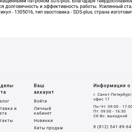
нащенными патроном SDS-plus. Благодаря твердосплавной
тся долговечность и эффективность работы. Усиленный с
кул - 1305016, тип хвостовика - SDS-plus, страна изготови
зделы
Ваш
Информация о 
йта
аккаунт
г. Санкт-Петербург
офис 17
алог
Войти
Пн-Чт: 09:00 - 17:0
тавка и
Личный
Пт: 09:00 - 16:30
ата
кабинет
Сб-Вс: выходной
такты
Новинки
8 (812) 541-89-64
Хиты продаж