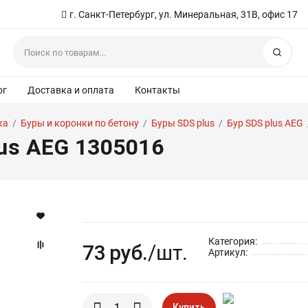
г. Санкт-Петербург, ул. Минеральная, 31В, офис 17
Найт
ог
Доставка и оплата
Контакты
ка
/
Буры и коронки по бетону
/
Буры SDS plus
/
Бур SDS plus AEG
lus AEG 1305016
Категория:
73
руб.
/шт.
Артикул:
Купить