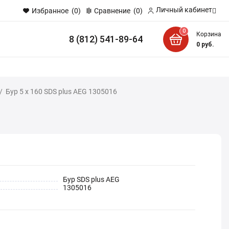
Личный кабинет
Избранное
(0)
Сравнение
(0)
0
Корзина
8 (812) 541-89-64
и
0
руб.
/
Бур 5 x 160 SDS plus AEG 1305016
Бур SDS plus AEG
1305016