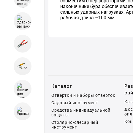
совместим с перфораторами, ос
наконечнике бура обеспечивае
сильных ударных нагрузках. Арти
рабочая длина –100 мм.
Каталог
Ра
са
Отвертки и наборы отверток
Кат
Садовый инструмент
Дос
Средства индивидуальной
опл
защиты
Кон
Столярно-слесарный
инструмент