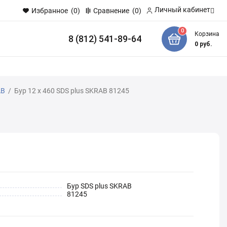
Личный кабинет
Избранное
(0)
Сравнение
(0)
0
Корзина
8 (812) 541-89-64
и
0
руб.
AB
/
Бур 12 x 460 SDS plus SKRAB 81245
Бур SDS plus SKRAB
81245