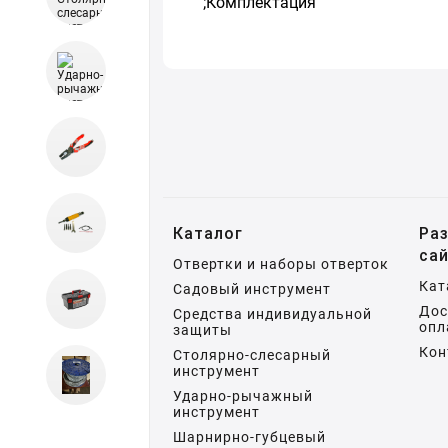
;Комплектация
Каталог
Ра
са
Отвертки и наборы отверток
Кат
Садовый инструмент
Дос
Средства индивидуальной
опл
защиты
Кон
Столярно-слесарный
инструмент
Ударно-рычажный
инструмент
Шарнирно-губцевый