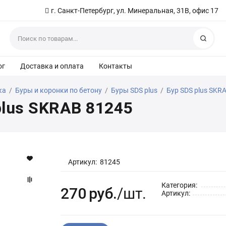
г. Санкт-Петербург, ул. Минеральная, 31В, офис 17
Найт
ог
Доставка и оплата
Контакты
ка
/
Буры и коронки по бетону
/
Буры SDS plus
/
Бур SDS plus SKR
plus SKRAB 81245
Артикул:
81245
Категория:
270
руб.
/шт.
Артикул: