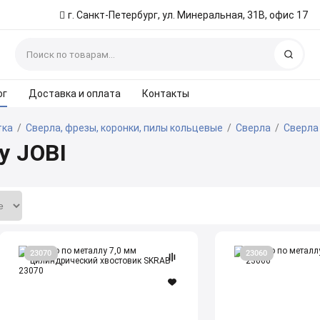
г. Санкт-Петербург, ул. Минеральная, 31В, офис 17
Найт
ог
Доставка и оплата
Контакты
тка
/
Сверла, фрезы, коронки, пилы кольцевые
/
Сверла
/
Сверла
у JOBI
Сверло
Сверло
23070
23060
по
по
металлу
металлу
7,0
6,0
мм
мм
10
10
шт.
шт.