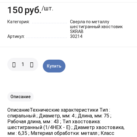
Шарнирно-губцевый
Синие разные
Отвертки STANLEY
Метлы
150
руб.
инструмент
/шт.
Категория:
Сверла по металлу
Мини электроинструмент и
Синяя ручка 1000 V
Отвертки разные
Опрыскиватели
шестигранный хвостовик
оснастка
SKRAB
Артикул:
30214
Отвертки JOBI
Средства для полива
Ящики для инструментов
Отвертки c красной резиновой
Степлер для подвязки
Уценка
Купить
ручкой SKRAB
растений
Приспособления для уборки
снега
Описание
Леска для тримера
ОписаниеТехнические характеристики Тип :
спиральный ; Диаметр, мм: 4 ; Длина, мм: 75 ;
Рабочая длина, мм : 43 ; Тип хвостовика:
Прочий садовый инструмент
шестигранный (1/4HEX - E) ; Диаметр хвостовика,
мм : 6,35 ; Материал обработки: металл ; Класс