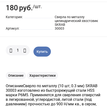
Шарнирно-губцевый
Синие разные
Отвертки STANLEY
Метлы
180
руб.
инструмент
/шт.
Категория:
Сверла по металлу
Мини электроинструмент и
Синяя ручка 1000 V
Отвертки разные
Опрыскиватели
цилиндрический хвостовик
оснастка
SKRAB
Артикул:
30003
Отвертки JOBI
Средства для полива
Ящики для инструментов
Отвертки c красной резиновой
Степлер для подвязки растений
Уценка
Купить
ручкой SKRAB
Приспособления для уборки
снега
Описание
Характеристики
Леска для тримера
ОписаниеСверло по металлу (10 шт; 0.3 мм) SKRAB
30003 изготовлено из быстрорежущей стали HSS
марки Р6М5. Применяется для сверления отверстий
Прочий садовый инструмент
в легированной, углеродистой, литой стали (под
давлением) прочностью до 900 Н/мм кв., в сером,