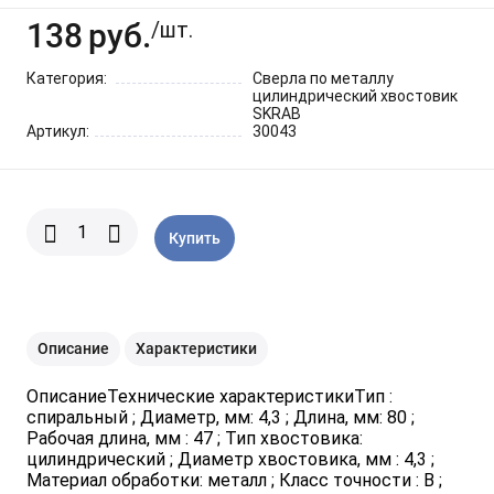
Шарнирно-губцевый
Синие разные
Отвертки STANLEY
Метлы
138
руб.
инструмент
/шт.
Категория:
Сверла по металлу
Мини электроинструмент и
Синяя ручка 1000 V
Отвертки разные
Опрыскиватели
цилиндрический хвостовик
оснастка
SKRAB
Артикул:
30043
Отвертки JOBI
Средства для полива
Ящики для инструментов
Отвертки c красной резиновой
Степлер для подвязки
Уценка
Купить
ручкой SKRAB
растений
Приспособления для уборки
снега
Описание
Характеристики
Леска для тримера
ОписаниеТехнические характеристикиТип :
спиральный ; Диаметр, мм: 4,3 ; Длина, мм: 80 ;
Рабочая длина, мм : 47 ; Тип хвостовика:
Прочий садовый инструмент
цилиндрический ; Диаметр хвостовика, мм : 4,3 ;
Материал обработки: металл ; Класс точности : В ;