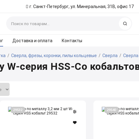
г. Санкт-Петербург, ул. Минеральная, 31В, офис 17
Найт
ог
Доставка и оплата
Контакты
тка
/
Сверла, фрезы, коронки, пилы кольцевые
/
Сверла
/
Сверла
у W-серия HSS-Co кобальто
Сверло
Сверло
29532
29540
по
по
металлу
металлу
3,2
4,0
мм
мм
2
2
шт
шт