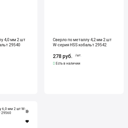
W-
серия
HSS
кобальт
29542
у 4,0 мм 2 шт
Сверло по металлу 4,2 мм 2 шт
альт 29540
W-серия HSS кобальт 29542
278
руб.
/шт.
Есть в наличии