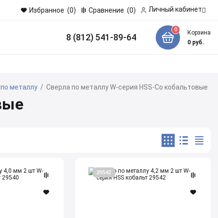
Личный кабинет
Избранное
(0)
Сравнение
(0)
0
Корзина
8 (812) 541-89-64
и
0
руб.
 по металлу
/
Сверла по металлу W-серия HSS-Co кобальтовые
вые
Сверло
29542
по
металлу
4,2
мм
2
шт