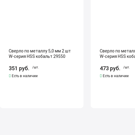
2
2
шт
шт
W-
W-
серия
серия
HSS
HSS
кобальт
кобальт
29550
29560
Сверло по металлу 5,0 мм 2 шт
Сверло по металл
W-серия HSS кобальт 29550
W-серия HSS коб
351
руб.
/шт.
473
руб.
/шт.
Есть в наличии
Есть в наличии