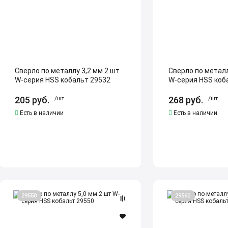
W-
W-
серия
серия
HSS
HSS
кобальт
кобальт
29532
29540
Сверло по металлу 3,2 мм 2 шт
Сверло по металл
W-серия HSS кобальт 29532
W-серия HSS коб
205
руб.
/шт.
268
руб.
/шт.
Есть в наличии
Есть в наличии
Сверло
Сверло
29550
29560
по
по
металлу
металлу
5,0
6,0
мм
мм