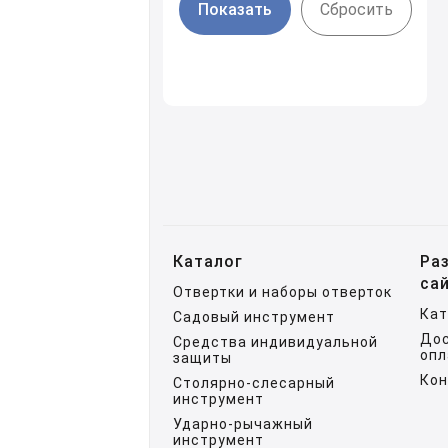
Cбросить
Каталог
Ра
са
Отвертки и наборы отверток
Кат
Садовый инструмент
Дос
Средства индивидуальной
опл
защиты
Ко
Столярно-слесарный
инструмент
Ударно-рычажный
инструмент