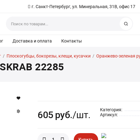
г. Санкт-Петербург, ул. Минеральная, 31В, офис 17
Найт
ог
Доставка и оплата
Контакты
т
/
Плоскогубцы, бокорезы, клещи, кусачки
/
Оранжево-зеленая р
 SKRAB 22285
Категория:
605
руб.
/шт.
Артикул:
Купить