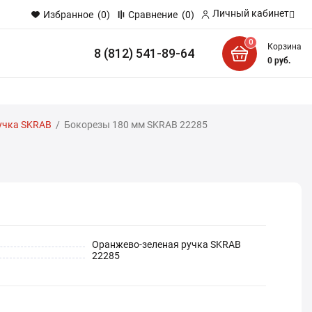
Личный кабинет
Избранное
(0)
Сравнение
(0)
0
Корзина
8 (812) 541-89-64
и
0
руб.
учка SKRAB
/
Бокорезы 180 мм SKRAB 22285
Оранжево-зеленая ручка SKRAB
22285