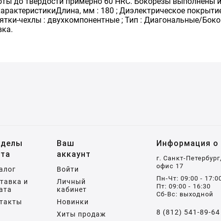
ты до твердости примерно 60 HRC. Бокорезы выполнены и
рактеристикиДлина, мм : 180 ; Диэлектрическое покрытие : 
ятки-чехлы : двухкомпонентные ; Тип : Диагональные/Боковые
вка.
зделы
Ваш
Информация о 
йта
аккаунт
г. Санкт-Петербург
офис 17
алог
Войти
Пн-Чт: 09:00 - 17:0
тавка и
Личный
Пт: 09:00 - 16:30
ата
кабинет
Сб-Вс: выходной
такты
Новинки
8 (812) 541-89-64
Хиты продаж