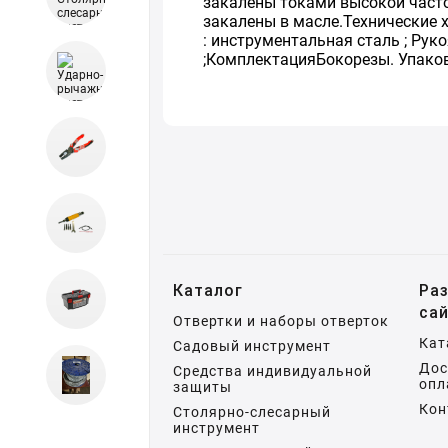
закалены токами высокой часто
закалены в масле.Технические ха
: инструментальная сталь ; Руко
;КомплектацияБокорезы. Упако
Каталог
Ра
са
Отвертки и наборы отверток
Кат
Садовый инструмент
Дос
Средства индивидуальной
опл
защиты
Кон
Столярно-слесарный
инструмент