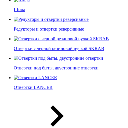
Шила
Редукторы и отвертки реверсивные
Отвертки c черной резиновой ручкой SKRAB
Отвертки под быты, двустронние отвертки
Отвертки LANCER