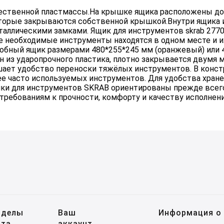
ественной пластмассы.На крышке ящика расположены до
торые закрываются собственной крышкой.Внутри ящика и
аллическими замками. Ящик для инструментов skrab 2770
Все необходимые инструменты находятся в одном месте и 
удобный ящик размерами 480*255*245 мм (оранжевый) или
н из ударопрочного пластика, плотно закрывается двумя
ает удобство переноски тяжёлых инструментов. В конс
ее часто используемых инструментов. Для удобства хран
ки для инструментов SKRAB ориентированы прежде всего
ребованиям к прочности, комфорту и качеству исполнени
зделы
Ваш
Информация о 
йта
аккаунт