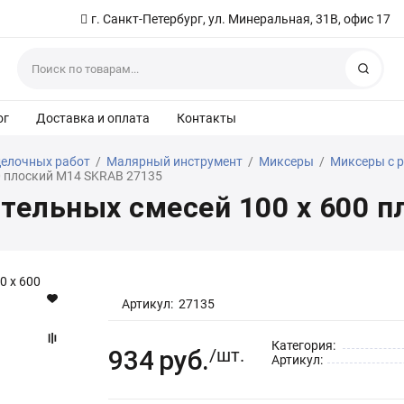
г. Санкт-Петербург, ул. Минеральная, 31В, офис 17
Найт
ог
Доставка и оплата
Контакты
делочных работ
/
Малярный инструмент
/
Миксеры
/
Миксеры с 
0 плоский М14 SKRAB 27135
тельных смесей 100 х 600 
Артикул:
27135
Категория:
934
руб.
/шт.
Артикул: