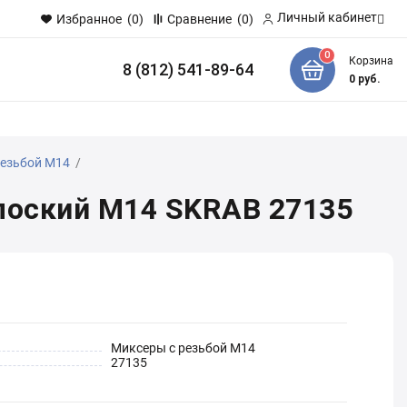
Личный кабинет
Избранное
(0)
Сравнение
(0)
0
Корзина
8 (812) 541-89-64
и
0
руб.
резьбой М14
/
плоский М14 SKRAB 27135
Миксеры с резьбой М14
27135