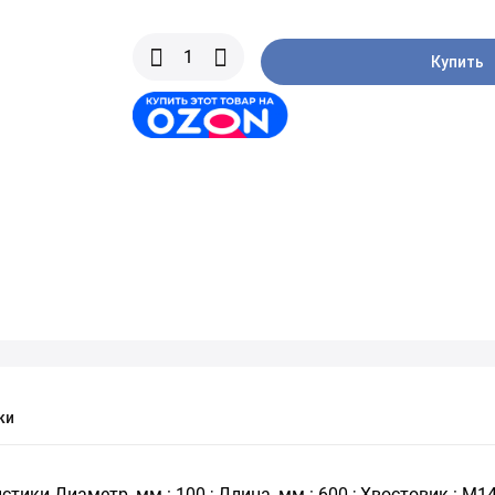
Купить
ки
ики Диаметр, мм : 100 ; Длина, мм : 600 ; Хвостовик : М14