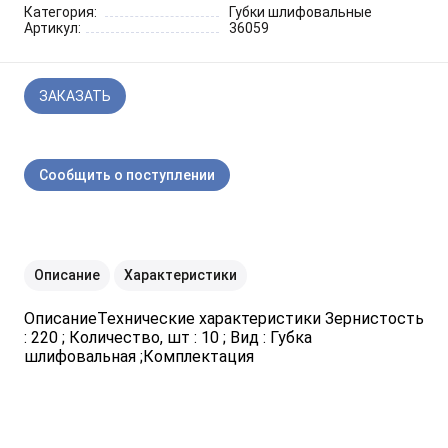
Шарнирно-губцевый
Категория:
Губки шлифовальные
Синие разные
Отвертки STANLEY
Метлы
инструмент
Артикул:
36059
Мини электроинструмент и
Синяя ручка 1000 V
Отвертки разные
Опрыскиватели
оснастка
ЗАКАЗАТЬ
Отвертки JOBI
Средства для полива
Ящики для инструментов
Сообщить о поступлении
Отвертки c красной резиновой
Степлер для подвязки
Уценка
ручкой SKRAB
растений
Приспособления для уборки
Описание
Характеристики
снега
ОписаниеТехнические характеристики Зернистость
: 220 ; Количество, шт : 10 ; Вид : Губка
Леска для тримера
шлифовальная ;Комплектация
Прочий садовый инструмент