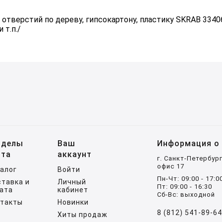
отверстий по дереву, гипсокартону, пластику SKRAB 334
 т.п./
зделы
Ваш
Информация о 
йта
аккаунт
г. Санкт-Петербург
офис 17
алог
Войти
Пн-Чт: 09:00 - 17:0
тавка и
Личный
Пт: 09:00 - 16:30
ата
кабинет
Сб-Вс: выходной
нтакты
Новинки
8 (812) 541-89-6
Хиты продаж