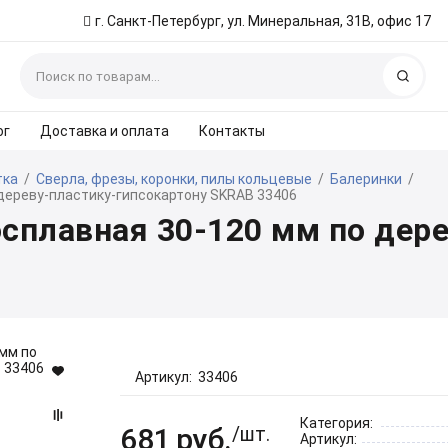
г. Санкт-Петербург, ул. Минеральная, 31В, офис 17
Найт
ог
Доставка и оплата
Контакты
тка
/
Сверла, фрезы, коронки, пилы кольцевые
/
Балеринки
/
дереву-пластику-гипсокартону SKRAB 33406
сплавная 30-120 мм по дер
Артикул:
33406
Категория:
681
руб.
/шт.
Артикул: