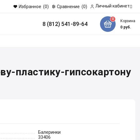
Личный кабинет
Избранное
(0)
Сравнение
(0)
0
Корзина
8 (812) 541-89-64
и
0
руб.
еву-пластику-гипсокартону
Балеринки
33406