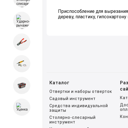
Приспособление для вырезания 
дереву, пластику, гипсокартону и
Каталог
Ра
са
Отвертки и наборы отверток
Кат
Садовый инструмент
Дос
Средства индивидуальной
опл
защиты
Ко
Столярно-слесарный
инструмент