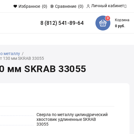
Личный кабинет
Избранное
(0)
Сравнение
(0)
0
Корзина
8 (812) 541-89-64
и
0
руб.
по металлу
/
шт 130 мм SKRAB 33055
30 мм SKRAB 33055
Сверла по металлу цилиндрический
хвостовик удлиненные SKRAB
33055