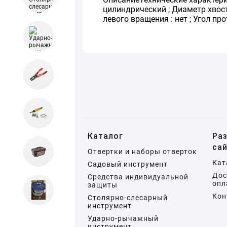
цилиндрический ; Диаметр хвосто
левого вращения : нет ; Угол про
Каталог
Ра
са
Отвертки и наборы отверток
Кат
Садовый инструмент
Дос
Средства индивидуальной
опл
защиты
Кон
Столярно-слесарный
инструмент
Ударно-рычажный
инструмент