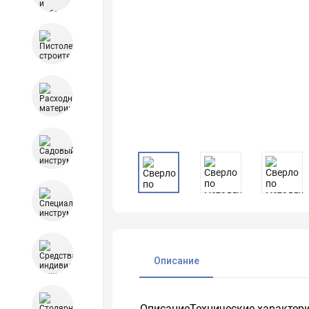
Описание
ОписаниеТехнические характерист