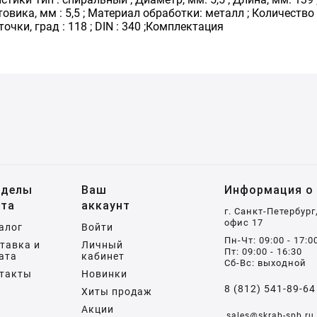
вика, мм : 5,5 ; Материал обработки: металл ; Количество в
точки, град : 118 ; DIN : 340 ;Комплектация
зделы
Ваш
Информация о 
йта
аккаунт
г. Санкт-Петербург
офис 17
алог
Войти
Пн-Чт: 09:00 - 17:0
тавка и
Личный
Пт: 09:00 - 16:30
ата
кабинет
Сб-Вс: выходной
такты
Новинки
8 (812) 541-89-64
Хиты продаж
Акции
sales@skrab-spb.ru