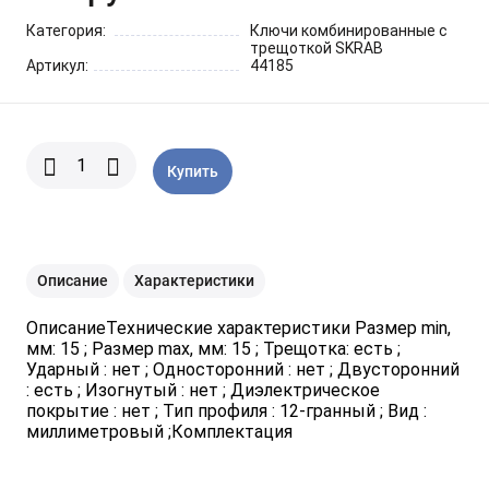
Шарнирно-губцевый
Синие разные
Отвертки STANLEY
Метлы
инструмент
Категория:
Ключи комбинированные с
трещоткой SKRAB
Артикул:
44185
Мини электроинструмент и
Синяя ручка 1000 V
Отвертки разные
Опрыскиватели
оснастка
Отвертки JOBI
Средства для полива
Ящики для инструментов
Купить
Отвертки c красной резиновой
Степлер для подвязки
Уценка
ручкой SKRAB
растений
Описание
Характеристики
Приспособления для уборки
снега
ОписаниеТехнические характеристики Размер min,
мм: 15 ; Размер max, мм: 15 ; Трещотка: есть ;
Ударный : нет ; Односторонний : нет ; Двусторонний
Леска для тримера
: есть ; Изогнутый : нет ; Диэлектрическое
покрытие : нет ; Тип профиля : 12-гранный ; Вид :
миллиметровый ;Комплектация
Прочий садовый инструмент