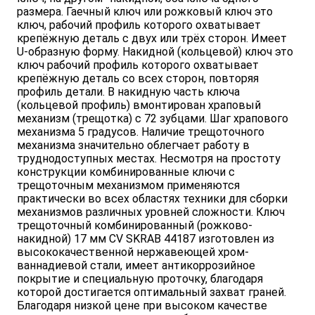
размера. Гаечный ключ или рожковый ключ это
ключ, рабочий профиль которого охватывает
крепёжную деталь с двух или трёх сторон. Имеет
U-образную форму. Накидной (кольцевой) ключ это
ключ рабочий профиль которого охватывает
крепёжную деталь со всех сторон, повторяя
профиль детали. В накидную часть ключа
(кольцевой профиль) вмонтирован храповый
механизм (трещотка) с 72 зубцами. Шаг храпового
механизма 5 градусов. Наличие трещоточного
механизма значительно облегчает работу в
труднодоступных местах. Несмотря на простоту
конструкции комбинированные ключи с
трещоточным механизмом применяются
практически во всех областях техники для сборки
механизмов различных уровней сложности. Ключ
трещоточный комбинированный (рожково-
накидной) 17 мм CV SKRAB 44187 изготовлен из
высококачественной нержавеющей хром-
ваннадиевой стали, имеет антикоррозийное
покрытие и специальную проточку, благодаря
которой достигается оптимальный захват граней.
Благодаря низкой цене при высоком качестве