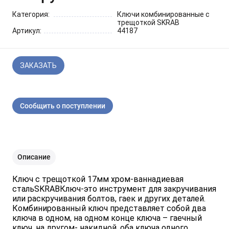
Шарнирно-губцевый
Синие разные
Отвертки STANLEY
Метлы
инструмент
Категория:
Ключи комбинированные с
трещоткой SKRAB
Артикул:
44187
Мини электроинструмент и
Синяя ручка 1000 V
Отвертки разные
Опрыскиватели
оснастка
ЗАКАЗАТЬ
Отвертки JOBI
Средства для полива
Ящики для инструментов
Отвертки c красной резиновой
Степлер для подвязки
Сообщить о поступлении
Уценка
ручкой SKRAB
растений
Приспособления для уборки
снега
Описание
Леска для тримера
Ключ с трещоткой 17мм хром-ваннадиевая
стальSKRABКлюч-это инструмент для закручивания
или раскручивания болтов, гаек и других деталей.
Комбинированный ключ представляет собой два
Прочий садовый инструмент
ключа в одном, на одном конце ключа – гаечный
ключ, на другом- накидной, оба ключа одного